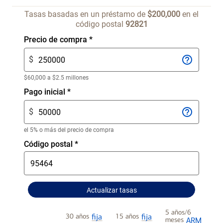
Tasas basadas en un préstamo de
$200,000
en el
código postal
92821
Indique
Precio de compra
*
la
$
cantidad
de
$60,000 a $2.5 millones
$.
Indique
Pago inicial
*
Precio
la
de
$
cantidad
compra
de
el 5% o más del precio de compra
$.
Indique
Código postal
*
Pago
el
inicial
código
postal
Actualizar tasas
5 años/6
30 años
15 años
fija
fija
meses
ARM