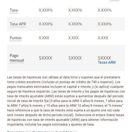
Fijo
Fijo
Hipoteca
Tasa
X.XXX%
X.XXX%
X.XXX%
a
a
con
30
15
tasa
a&ntilde;os
a&ntilde;os
de
Fijo
Fijo
Hipoteca
Tasa APR
X.XXX%
X.XXX%
X.XXX%
inter&eacute;s
a
a
con
ajustable
30
15
tasa
(ARM)
a&ntilde;os
a&ntilde;os
de
Fijo
Fijo
Hipoteca
Puntos
X.XXX
X.XXX
X.XXX
5
inter&eacute;s
a
a
con
a&ntilde;os/6
ajustable
30
15
tasa
meses
(ARM)
a&ntilde;os
a&ntilde;os
de
5
inter&eacute;s
Pago
Fijo
Fijo
Hipoteca
$XXXX
$XXXX
$XXXX
a&ntilde;os/6
ajustable
mensual
a
a
con
Tasas ARM
meses
(ARM)
30
15
5
tasa
a&ntilde;os/6
a&ntilde;os
a&ntilde;os
de
meses
Las tasas de hipotecas son válidas al
date/time
y suponen que el prestatario
inter&eacute;s
tiene crédito excelente (incluido un puntaje de crédito de 740 o superior). Los
ajustable
pagos mensuales estimados incluyen el capital e interés, y (si aplica) cualquier
(ARM)
seguro de hipoteca requerido. Las tasas de interés y los pagos de hipotecas con
5
tasa de interés ajustable (ARM) están sujetos a aumentos después del periodo
inicial de tasa de interés fija (5 años para la ARM 5 años/6 meses, 7 años para
a&ntilde;os/6
la ARM 7 años/6 meses, y 10 años para la ARM 10 años/6 meses; el “6 meses”
meses
hace referencia a que la tasa de interés está sujeta a un ajuste una vez cada
seis meses después de dicho periodo inicial). Seleccione el enlace Sobre tasas
de hipotecas con tasa de interés ajustable (ARM) para obtener información
importante, incluida los pagos estimados y ajustes de tasa.