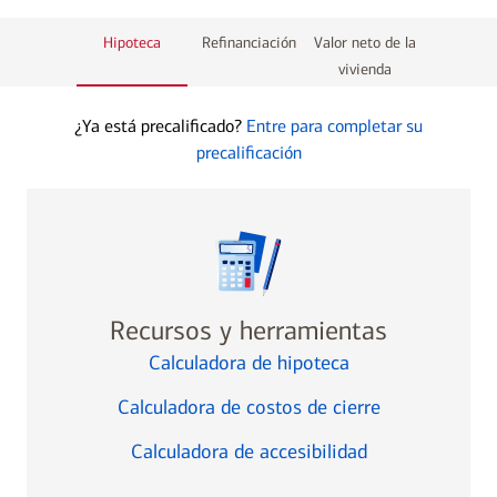
haga
página
haga
Hipoteca
Refinanciación
Valor neto de la
clic
de
clic
página
vivienda
para
detalles
para
de
ir
ir
detalles
¿Ya está precalificado?
Entre para completar su
a
a
precalificación
Recursos y herramientas
Calculadora de hipoteca
Calculadora de costos de cierre
Calculadora de accesibilidad