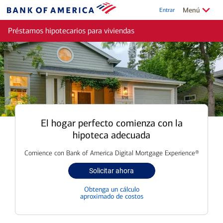
Ir al contenido principal
Mostrar/Ocu
de Enl
Menú
Entrar
Bank
of
Préstamos hipotecarios para viviendas
America
El hogar perfecto comienza con la
hipoteca adecuada
Comience con Bank of America Digital Mortgage Experience®
Solicitar ahora
un
préstamo
Obtenga un cálculo
para
aproximado de costos
la
vivienda