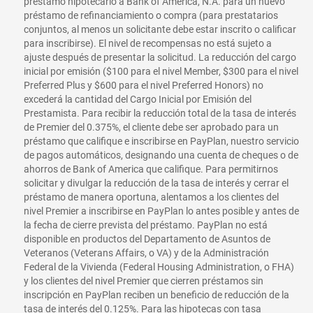
préstamo hipotecario a Bank of America, N.A. para un nuevo
préstamo de refinanciamiento o compra (para prestatarios
conjuntos, al menos un solicitante debe estar inscrito o calificar
para inscribirse). El nivel de recompensas no está sujeto a
ajuste después de presentar la solicitud. La reducción del cargo
inicial por emisión ($100 para el nivel Member, $300 para el nivel
Preferred Plus y $600 para el nivel Preferred Honors) no
excederá la cantidad del Cargo Inicial por Emisión del
Prestamista. Para recibir la reducción total de la tasa de interés
de Premier del 0.375%, el cliente debe ser aprobado para un
préstamo que califique e inscribirse en PayPlan, nuestro servicio
de pagos automáticos, designando una cuenta de cheques o de
ahorros de Bank of America que califique. Para permitirnos
solicitar y divulgar la reducción de la tasa de interés y cerrar el
préstamo de manera oportuna, alentamos a los clientes del
nivel Premier a inscribirse en PayPlan lo antes posible y antes de
la fecha de cierre prevista del préstamo. PayPlan no está
disponible en productos del Departamento de Asuntos de
Veteranos (Veterans Affairs, o VA) y de la Administración
Federal de la Vivienda (Federal Housing Administration, o FHA)
y los clientes del nivel Premier que cierren préstamos sin
inscripción en PayPlan reciben un beneficio de reducción de la
tasa de interés del 0.125%. Para las hipotecas con tasa