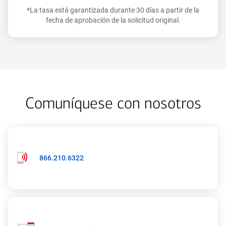
*La tasa está garantizada durante 30 días a partir de la
fecha de aprobación de la solicitud original.
Comuníquese con nosotros
Número
866.210.6322
de
teléfono:
866-
210-
6322