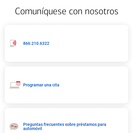
Comuníquese con nosotros
Número
866.210.6322
de
teléfono:
866-
210-
6322
Programar una cita
Preguntas frecuentes sobre préstamos para
automóvil