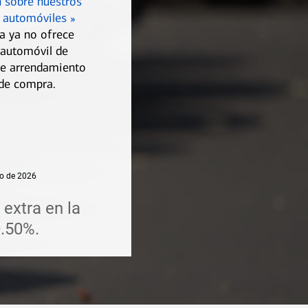
 sobre nuestros
 automóviles »
a ya no ofrece
automóvil de
de arrendamiento
de compra.
lio de 2026
extra en la
0.50%.