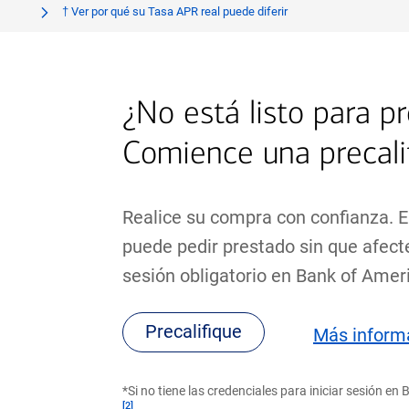
†
Ver por qué su Tasa APR real puede diferir
¿No está listo para pr
Comience una precali
Realice su compra con confianza. E
puede pedir prestado sin que afecte
sesión obligatorio en Bank of Ameri
Precalifique
Más inform
*Si no tiene las credenciales para iniciar sesión e
[2]