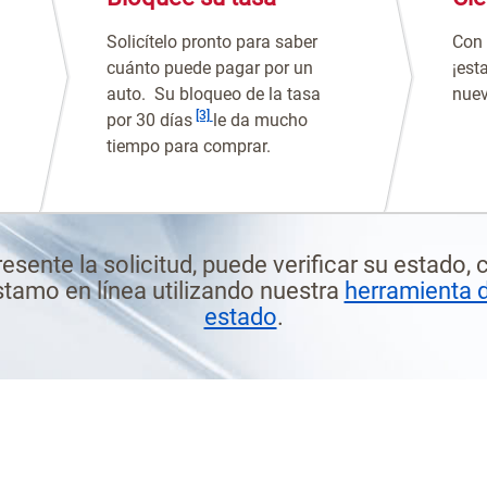
Solicítelo pronto para saber
Con 
cuánto puede pagar por un
¡est
auto. Su bloqueo de la tasa
nuev
Nota al pie
[3]
por 30 días
le da mucho
tiempo para comprar.
esente la solicitud, puede verificar su estado, 
amo en línea utilizando nuestra
herramienta 
estado
.