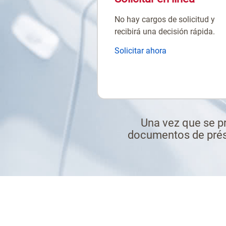
No hay cargos de solicitud y
recibirá una decisión rápida.
un
Solicitar ahora
préstamo
para
un
vehículo.
Una vez que se pr
documentos de prést