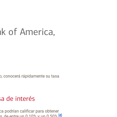
k of America,
go, conocerá rápidamente su tasa
sa de interés
a podrían calificar para obtener
Nota al pie
[4]
, de entre un 0.10% y un 0.50%