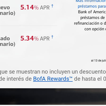
Más información
desplácese hacia el ejemplo Auto nuevo concesionario sección
5.14
†
préstamos para
uevo
%
APR
Bank of Americ
nario)
préstamos de 
refinanciación o 
con opción 
desplácese hacia el ejemplo Auto usado concesionario sección
5.34
†
sado
%
APR
nario)
al 13 de ju
que se muestran no incluyen un descuento 
de interés de
BofA Rewards™
de hasta el 