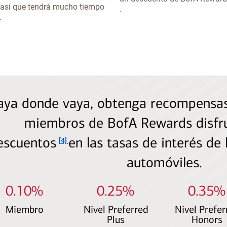
, así que tendrá mucho tiempo
.
.
aya donde vaya, obtenga recompensas 
miembros de
BofA Rewards
disfr
Nota al pie
escuentos
en las tasas de interés de
[4]
automóviles.
0.10%
0.25%
0.35%
Miembro
Nivel Preferred
Nivel Prefer
Plus
Honors