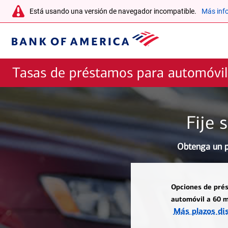
Ir al contenido principal
warning-
Está usando una versión de navegador incompatible.
Más inf
icon
Bank
of
Tasas de préstamos para automóvil
America
Fije 
Obtenga un p
Opciones de pré
automóvil a 60 
Opciones
Más plazos di
de