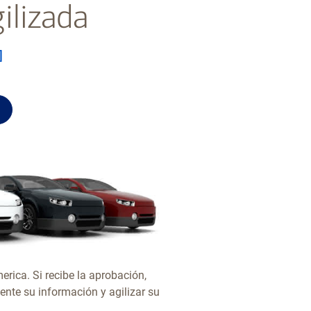
ilizada
pie
]
button
ica. Si recibe la aprobación,
nte su información y agilizar su