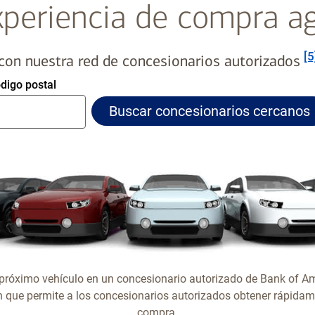
periencia de compra ag
Nota al 
[5
con nuestra red de concesionarios autorizados
Los
digo postal
primeros
Buscar concesionarios cercanos
5
dígitos
son
obligatorios
róximo vehículo en un concesionario autorizado de Bank of Amer
n que permite a los concesionarios autorizados obtener rápidame
compra.