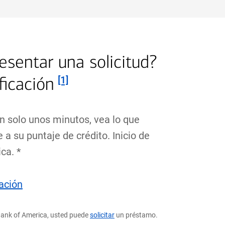
esentar una solicitud?
Nota al pie
ficación
[1]
n solo unos minutos, vea lo que
 a su puntaje de crédito. Inicio de
ca. *
sobre
ación
la
Nota al pie
precalificación
n Bank of America, usted puede
solicitar
un préstamo.