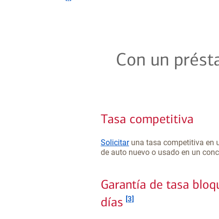
Con un prést
Tasa competitiva
Solicitar
una tasa competitiva en 
de auto nuevo o usado en un conc
Garantía de tasa blo
Nota al pie
días
[3]