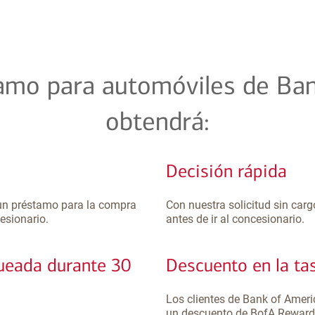
para
un
automóvil
con
amo para automóviles de Ban
Bank
obtendrá:
of
America.
Decisión rápida
un préstamo para la compra
Con nuestra solicitud sin car
esionario.
antes de ir al concesionario.
queada durante 30
Descuento en la ta
Los clientes de Bank of Americ
un descuento de BofA Rewards