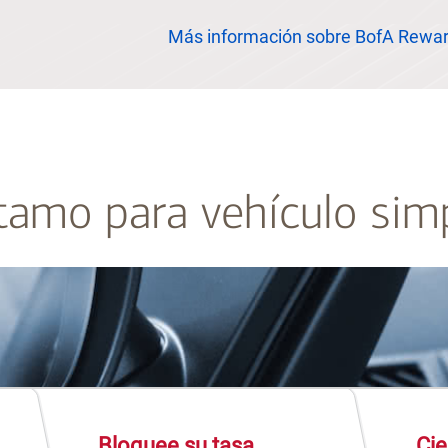
Más información sobre BofA Rewa
tamo para vehículo simp
Bloquee su tasa
Cie