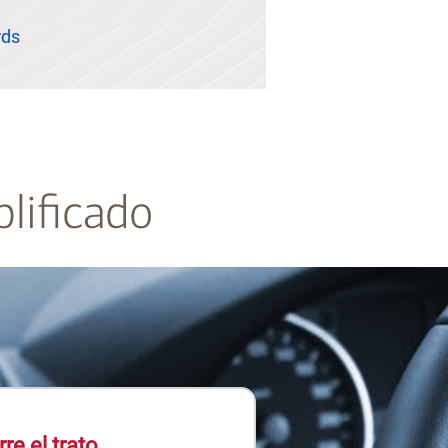
rds
lificado
rre el trato