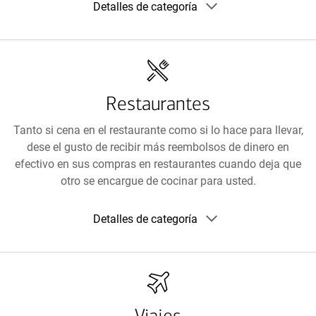
Detalles de categoría
detalles
de
la
categoría
Restaurantes
Tanto si cena en el restaurante como si lo hace para llevar,
dese el gusto de recibir más reembolsos de dinero en
efectivo en sus compras en restaurantes cuando deja que
otro se encargue de cocinar para usted.
Mostrar
Detalles de categoría
detalles
de
la
categoría
Viajes