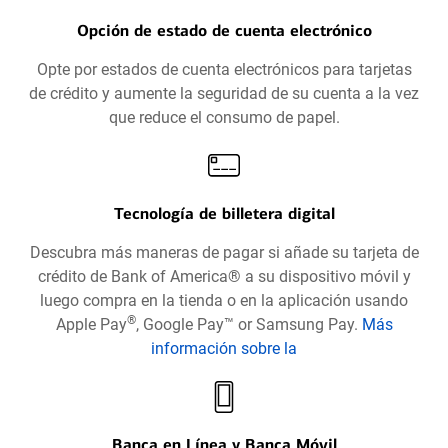
Opción de estado de cuenta electrónico
Opte por estados de cuenta electrónicos para tarjetas
de crédito y aumente la seguridad de su cuenta a la vez
que reduce el consumo de papel.
Tecnología de billetera digital
Descubra más maneras de pagar si añade su tarjeta de
crédito de Bank of America® a su dispositivo móvil y
luego compra en la tienda o en la aplicación usando
®
Apple Pay
, Google Pay™ or Samsung Pay.
Más
Billetera
información sobre la
digital
Banca en Línea y Banca Móvil