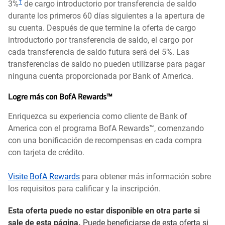
†
3%
de cargo introductorio por transferencia de saldo
durante los primeros 60 días siguientes a la apertura de
su cuenta. Después de que termine la oferta de cargo
introductorio por transferencia de saldo, el cargo por
cada transferencia de saldo futura será del 5%. Las
transferencias de saldo no pueden utilizarse para pagar
ninguna cuenta proporcionada por Bank of America.
Logre más con BofA Rewards™
Enriquezca su experiencia como cliente de Bank of
America con el programa BofA Rewards™, comenzando
con una bonificación de recompensas en cada compra
con tarjeta de crédito.
Visite BofA Rewards
para obtener más información sobre
los requisitos para calificar y la inscripción.
Esta oferta puede no estar disponible en otra parte si
sale de esta página.
Puede beneficiarse de esta oferta si