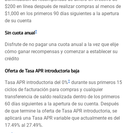
$200 en línea después de realizar compras al menos de
$1,000 en los primeros 90 días siguientes a la apertura
de su cuenta
†
Sin cuota anual
Disfrute de no pagar una cuota anual a la vez que elije
cómo ganar recompensas y comenzar a establecer su
crédito
Oferta de Tasa APR introductoria baja
†
Tasa APR introductoria del 0%
durante sus primeros 15
ciclos de facturación para compras y cualquier
transferencia de saldo realizada dentro de los primeros
60 días siguientes a la apertura de su cuenta. Después
de que termine la oferta de Tasa APR introductoria, se
aplicará una Tasa APR variable que actualmente es del
17.49% al 27.49%.