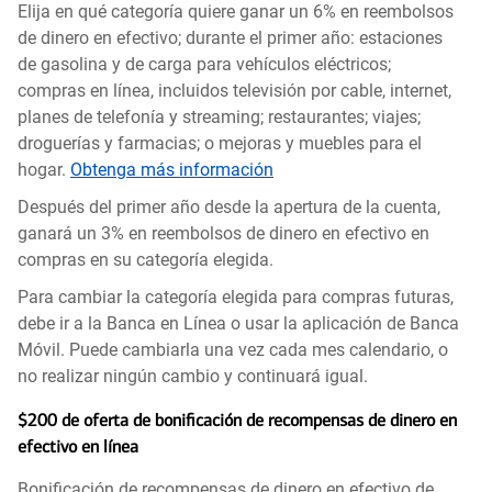
Elija en qué categoría quiere ganar un 6% en reembolsos
de dinero en efectivo; durante el primer año: estaciones
de gasolina y de carga para vehículos eléctricos;
compras en línea, incluidos televisión por cable, internet,
planes de telefonía y streaming; restaurantes; viajes;
droguerías y farmacias; o mejoras y muebles para el
categorías
hogar.
Obtenga más información
de
Después del primer año desde la apertura de la cuenta,
reembolsos
ganará un 3% en reembolsos de dinero en efectivo en
de
compras en su categoría elegida.
dinero
Para cambiar la categoría elegida para compras futuras,
en
debe ir a la Banca en Línea o usar la aplicación de Banca
efectivo
Móvil. Puede cambiarla una vez cada mes calendario, o
no realizar ningún cambio y continuará igual.
$200 de oferta de bonificación de recompensas de dinero en
efectivo en línea
Bonificación de recompensas de dinero en efectivo de