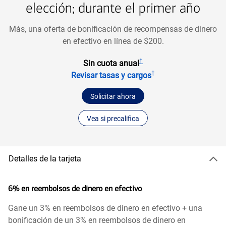
elección; durante el primer año
Más, una oferta de bonificación de recompensas de dinero
en efectivo en línea de $200.
†
Sin cuota anual
†
Revisar tasas y cargos
Solicitar ahora
Vea si precalifica
Detalles de la tarjeta
6% en reembolsos de dinero en efectivo
Gane un 3% en reembolsos de dinero en efectivo + una
bonificación de un 3% en reembolsos de dinero en