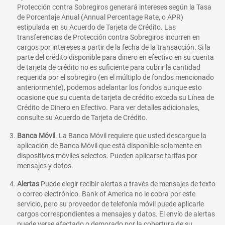
Protección contra Sobregiros generará intereses según la Tasa
de Porcentaje Anual (Annual Percentage Rate, o APR)
estipulada en su Acuerdo de Tarjeta de Crédito. Las
transferencias de Protección contra Sobregiros incurren en
cargos por intereses a partir de la fecha de la transacción. Si la
parte del crédito disponible para dinero en efectivo en su cuenta
de tarjeta de crédito no es suficiente para cubrir la cantidad
requerida por el sobregiro (en el múltiplo de fondos mencionado
anteriormente), podemos adelantar los fondos aunque esto
ocasione que su cuenta de tarjeta de crédito exceda su Línea de
Crédito de Dinero en Efectivo. Para ver detalles adicionales,
consulte su Acuerdo de Tarjeta de Crédito.
Banca Móvil
.
La Banca Móvil requiere que usted descargue la
aplicación de Banca Móvil que está disponible solamente en
dispositivos móviles selectos. Pueden aplicarse tarifas por
mensajes y datos.
Alertas
Puede elegir recibir alertas a través de mensajes de texto
o correo electrónico. Bank of America no le cobra por este
servicio, pero su proveedor de telefonía móvil puede aplicarle
cargos correspondientes a mensajes y datos. El envío de alertas
puede verse afectado o demorado por la cobertura de su