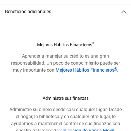
Beneficios adicionales
®
Mejores Hábitos Financieros
Aprender a manejar su crédito es una gran
responsabilidad. Un poco de conocimiento puede ser
®
muy importante con
Mejores Hábitos Financieros
.
Abre
una
nueva
página
Administre sus finanzas
Administre su dinero desde casi cualquier lugar. Desde
el hogar, la biblioteca y en cualquier otro lugar, le
ayudamos a mantener el control de sus finanzas con
nuestra galardonada
aplicación de Banca Móvil
.