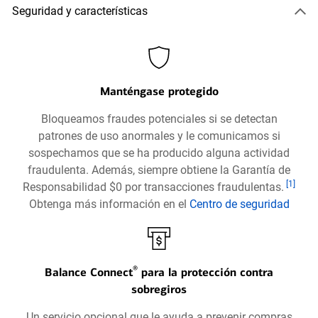
Seguridad y características
Manténgase protegido
Bloqueamos fraudes potenciales si se detectan
patrones de uso anormales y le comunicamos si
sospechamos que se ha producido alguna actividad
fraudulenta. Además, siempre obtiene la Garantía de
Nota al pie
[1]
Responsabilidad $0 por transacciones fraudulentas.
Obtenga más información en el
Centro de seguridad
Abre
una
nuev
®
págin
Balance Connect
para la protección contra
sobregiros
Un servicio opcional que le ayuda a prevenir compras