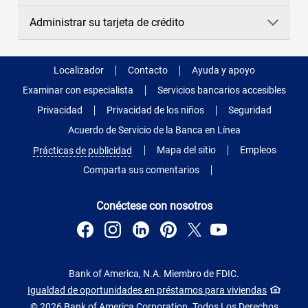
Administrar su tarjeta de crédito
Localizador
Contacto
Ayuda y apoyo
Examinar con especialista
Servicios bancarios accesibles
Privacidad
Privacidad de los niños
Seguridad
Acuerdo de Servicio de la Banca en Línea
Mapa del sitio
Empleos
Prácticas de publicidad
Comparta sus comentarios
Conéctese con nosotros
Bank of America, N.A. Miembro de FDIC.
Igualdad de oportunidades en préstamos para viviendas
© 2026 Bank of America Corporation. Todos Los Derechos