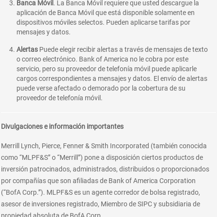
Banca Móvil
.
La Banca Móvil requiere que usted descargue la
aplicación de Banca Móvil que está disponible solamente en
dispositivos móviles selectos. Pueden aplicarse tarifas por
mensajes y datos.
Alertas
Puede elegir recibir alertas a través de mensajes de texto
o correo electrónico. Bank of America no le cobra por este
servicio, pero su proveedor de telefonía móvil puede aplicarle
cargos correspondientes a mensajes y datos. El envío de alertas
puede verse afectado o demorado por la cobertura de su
proveedor de telefonía móvil.
Divulgaciones e información importantes
Merrill Lynch, Pierce, Fenner & Smith Incorporated (también conocida
como “MLPF&S” o “Merrill”) pone a disposición ciertos productos de
inversión patrocinados, administrados, distribuidos o proporcionados
por compañías que son afiliadas de Bank of America Corporation
(“BofA Corp.”). MLPF&S es un agente corredor de bolsa registrado,
asesor de inversiones registrado, Miembro de SIPC y subsidiaria de
propiedad absoluta de BofA Corp.