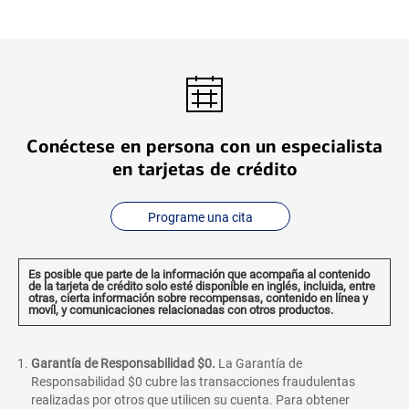
Conéctese en persona con un especialista
en tarjetas de crédito
Programe una cita
Es posible que parte de la información que acompaña al contenido
de la tarjeta de crédito solo esté disponible en inglés, incluida, entre
otras, cierta información sobre recompensas, contenido en línea y
movíl, y comunicaciones relacionadas con otros productos.
Garantía de Responsabilidad $0.
La Garantía de
Responsabilidad $0 cubre las transacciones fraudulentas
realizadas por otros que utilicen su cuenta. Para obtener