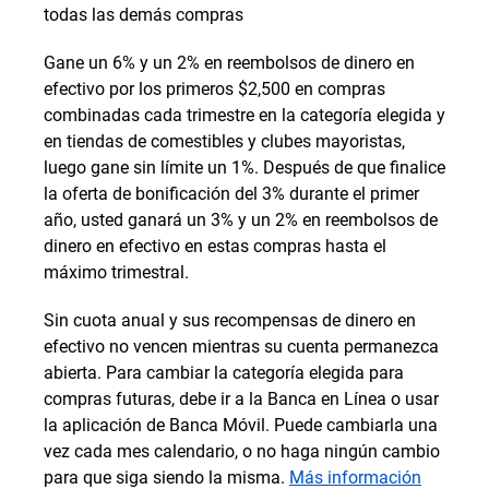
todas las demás compras
Gane un 6% y un 2% en reembolsos de dinero en
efectivo por los primeros $2,500 en compras
combinadas cada trimestre en la categoría elegida y
en tiendas de comestibles y clubes mayoristas,
luego gane sin límite un 1%. Después de que finalice
la oferta de bonificación del 3% durante el primer
año, usted ganará un 3% y un 2% en reembolsos de
dinero en efectivo en estas compras hasta el
máximo trimestral.
Sin cuota anual y sus recompensas de dinero en
efectivo no vencen mientras su cuenta permanezca
abierta. Para cambiar la categoría elegida para
compras futuras, debe ir a la Banca en Línea o usar
la aplicación de Banca Móvil. Puede cambiarla una
vez cada mes calendario, o no haga ningún cambio
Categorí
para que siga siendo la misma.
Más información