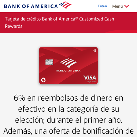
Ir al contenido principal
Mostrar/Ocu
de Enl
Menú
Entrar
Bank
of
Tarjeta de crédito Bank of America® Customized Cash
America
Rewards
6% en reembolsos de dinero en
efectivo en la categoría de su
elección; durante el primer año.
Además, una oferta de bonificación de