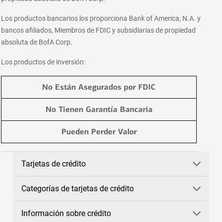
Los productos bancarios los proporciona Bank of America, N.A. y
bancos afiliados, Miembros de FDIC y subsidiarias de propiedad
absoluta de BofA Corp.
Los productos de inversión:
No Están Asegurados por FDIC
No Tienen Garantía Bancaria
Pueden Perder Valor
Tarjetas de crédito
Categorías de tarjetas de crédito
Información sobre crédito