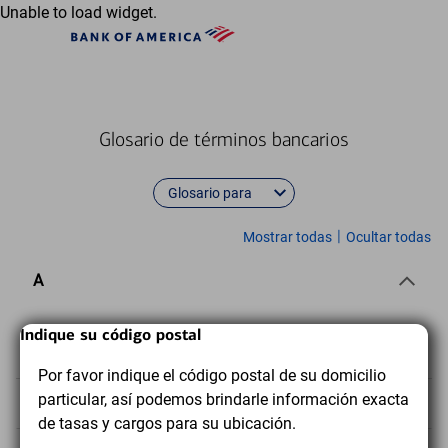
Ir al contenido principal
Unable to load widget.
Bank
of
America
Glosario de términos bancarios
Glosario para
|
panels
pa
Mostrar todas
Ocultar todas
A
Inicio
Diálogo
Fin
Indique su código postal
No hay términos en el glosario que empiecen por A.
del
del
Por favor indique el código postal de su domicilio
contenido
contenido
particular, así podemos brindarle información exacta
B
del
del
de tasas y cargos para su ubicación.
diálogo
diálogo