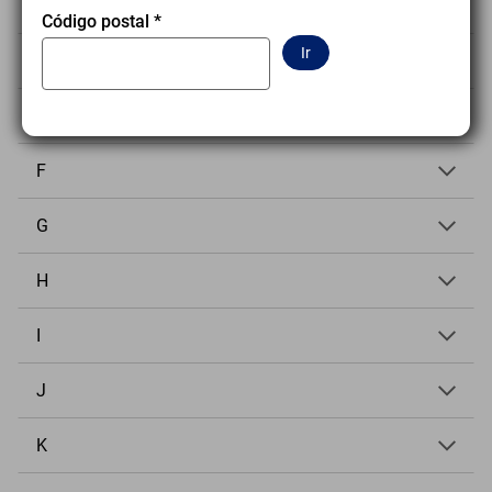
C
Código postal
*
Ir
D
E
F
G
H
I
J
K